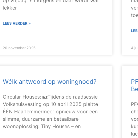
op vrijdag ‘‘s morgens en daar wordt wat
ma
lekker
ve
to
LEES VERDER »
LEE
20 november 2025
4 j
Wélk antwoord op woningnood?
PF
Be
Circular Houses: 🏡Tijdens de raadsessie
Volkshuisvesting op 10 april 2025 pleitte
PF
ÉÉN Haarlemmermeer opnieuw voor een
ch
slimme, duurzame en betaalbare
vo
woonoplossing: Tiny Houses – en
ku
lu