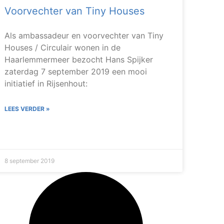
Voorvechter van Tiny Houses
Als ambassadeur en voorvechter van Tiny
Houses / Circulair wonen in de
Haarlemmermeer bezocht Hans Spijker
zaterdag 7 september 2019 een mooi
initiatief in Rijsenhout:
LEES VERDER »
8 september 2019