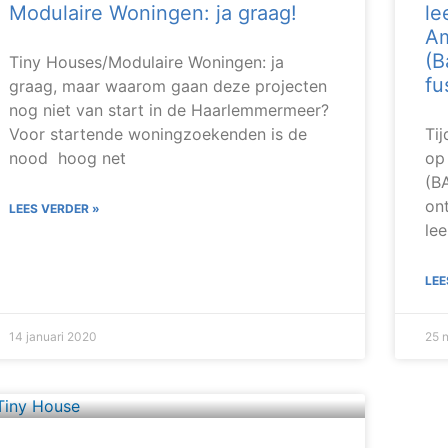
Modulaire Woningen: ja graag!
le
Am
(B
Tiny Houses/Modulaire Woningen: ja
fu
graag, maar waarom gaan deze projecten
nog niet van start in de Haarlemmermeer?
Voor startende woningzoekenden is de
Ti
nood hoog net
op
(B
on
LEES VERDER »
lee
LEE
14 januari 2020
25 