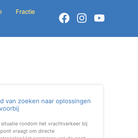
n
Fractie
F
I
Y
a
n
o
c
s
u
e
t
t
b
a
u
o
g
b
o
r
e
k
a
m
jd van zoeken naar oplossingen
 voorbij
 situatie rondom het vrachtverkeer bij
 pont vraagt om directe