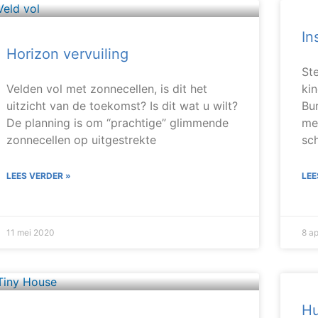
In
Horizon vervuiling
St
Velden vol met zonnecellen, is dit het
kin
uitzicht van de toekomst? Is dit wat u wilt?
Bu
De planning is om “prachtige” glimmende
met
zonnecellen op uitgestrekte
sc
LEES VERDER »
LEE
11 mei 2020
8 ap
Hu