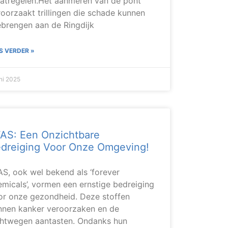
atregelen.Het aanmeren van de pont
roorzaakt trillingen die schade kunnen
ebrengen aan de Ringdijk
S VERDER »
uni 2025
AS: Een Onzichtbare
dreiging Voor Onze Omgeving!
AS, ook wel bekend als ‘forever
emicals’, vormen een ernstige bedreiging
or onze gezondheid. Deze stoffen
nnen kanker veroorzaken en de
chtwegen aantasten. Ondanks hun