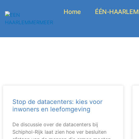
Ga
naar
Home
ÉÉN-HAARLEMM
de
inhoud
Stop de datacenters: kies voor
inwoners en leefomgeving
De discussie over de datacenters bij
Schiphol-Rijk laat zien hoe ver besluiten