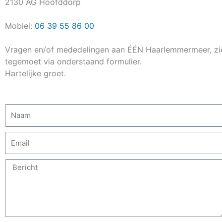
2130 AG Hoofddorp
Mobiel:
06 39 55 86 00
Vragen en/of mededelingen aan ÉÉN Haarlemmermeer, zie
tegemoet via onderstaand formulier.
Hartelijke groet.
N
a
a
E
m
m
a
B
i
e
l
r
i
c