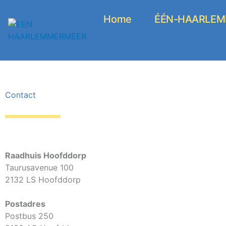
Ga
naar
Home
ÉÉN-HAARLEMM
de
inhoud
Contact
Raadhuis Hoofddorp
Taurusavenue 100
2132 LS Hoofddorp
Postadres
Postbus 250