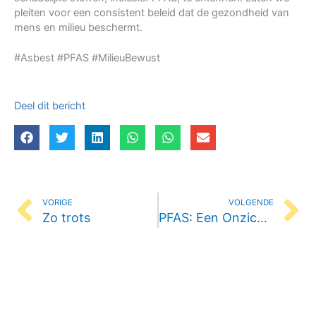
pleiten voor een consistent beleid dat de gezondheid van
mens en milieu beschermt.
#Asbest #PFAS #MilieuBewust
Deel dit bericht
Vorige
Vo
VORIGE
VOLGENDE
Zo trots
PFAS: Een Onzichtbare Bedreiging Voor Onze Omgeving!