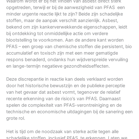
Waarom wordt er bij het vinden van asbest direct sterk
opgetreden, terwijl er bij de aanwezigheid van PFAS een
minder urgente reactie lijkt te zijn? Beide zijn schadelijke
stoffen, maar de aanpak verschilt aanzienlijk. Asbest,
bekend om zijn kankerverwekkende eigenschappen, leidt
bij ontdekking tot onmiddellijke actie om verdere
blootstelling te voorkomen. Aan de andere kant worden
PFAS – een groep van chemische stoffen die persistent, bio
accumulatief en toxisch zijn met een meer gematigde
respons benaderd, ondanks hun wijdverspreide vervuiling
en lange-termijn negatieve gezondheidseffecten.
Deze discrepantie in reactie kan deels verklaard worden
door het historische bewustzijn en de publieke perceptie
van het gevaar dat asbest vormt, tegenover de relatief
recente erkenning van de risico’s van PFAS. Daarnaast
spelen de complexiteit van PFAS-verontreiniging en de
technische en economische uitdagingen bij de sanering een
grote rol.
Het is tijd om de noodzaak van sterke actie tegen alle
schadelijke stoffen, inclusief PFAS, te erkennen. Laten we