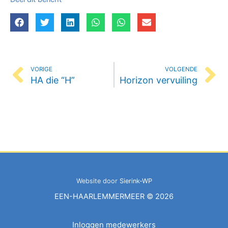
Vorige
Vo
VORIGE
VOLGENDE
HA die “H”
Horizon vervuiling
Website door
Sierink-WP
EEN-HAARLEMMERMEER © 2026
Inloggen medewerkers