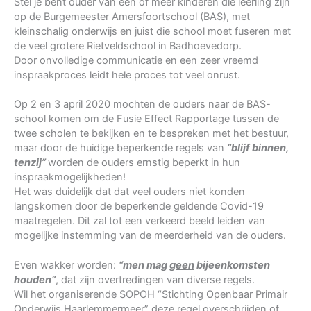
Stel je bent ouder van één of meer kinderen die leerling zijn
op de Burgemeester Amersfoortschool (BAS), met
kleinschalig onderwijs en juist die school moet fuseren met
de veel grotere Rietveldschool in Badhoevedorp.
Door onvolledige communicatie en een zeer vreemd
inspraakproces leidt hele proces tot veel onrust.
Op 2 en 3 april 2020 mochten de ouders naar de BAS-
school komen om de Fusie Effect Rapportage tussen de
twee scholen te bekijken en te bespreken met het bestuur,
maar door de huidige beperkende regels van
“blijf binnen,
tenzij”
worden de ouders ernstig beperkt in hun
inspraakmogelijkheden!
Het was duidelijk dat dat veel ouders niet konden
langskomen door de beperkende geldende Covid-19
maatregelen. Dit zal tot een verkeerd beeld leiden van
mogelijke instemming van de meerderheid van de ouders.
Even wakker worden:
“men mag
geen
bijeenkomsten
houden”
, dat zijn overtredingen van diverse regels.
Wil het organiserende SOPOH “Stichting Openbaar Primair
Onderwijs Haarlemmermeer” deze regel overschrijden of