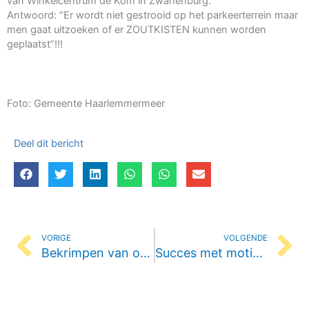
van Winkelcentrum de Kom in Zwanenburg.
Antwoord: “Er wordt niet gestrooid op het parkeerterrein maar
men gaat uitzoeken of er ZOUTKISTEN kunnen worden
geplaatst”!!!
Foto: Gemeente Haarlemmermeer
Deel dit bericht
Vorige
Vo
VORIGE
VOLGENDE
Bekrimpen van openbaarvervoer Nieuwe Meer
Succes met motie Circular Houses