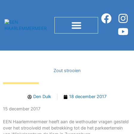
Ga
naar
F
I
Y
de
inhoud
a
n
o
c
s
u
e
t
t
b
a
u
ÉÉN-HAARLEMMERMEER LUISTERT
o
g
b
Zout strooien
o
r
e
k
a
Den Dulk
18 december 2017
m
15 december 2017
EEN Haarlemmermeer heeft aan de wethouder vragen gesteld
over het strooiveld met betrekking tot de het parkeerterrein