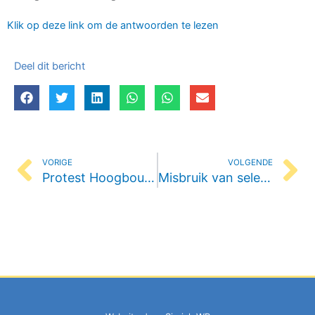
Klik op deze link om de antwoorden te lezen
Deel dit bericht
Vorige
Vo
VORIGE
VOLGENDE
Protest Hoogbouw Assumburg 2-4
Misbruik van selectieve participatie