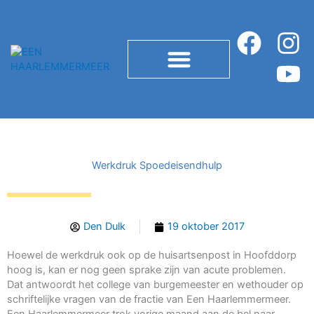
Ga
naar
F
I
Y
de
inhoud
a
n
o
c
s
u
e
t
t
b
a
u
ÉÉN-HAARLEMMERMEER LUISTERT
o
g
b
Werkdruk Spoedeisendhulp
o
r
e
k
a
Den Dulk
19 oktober 2017
m
Hoewel de werkdruk ook op de huisartsenpost in Hoofddorp
hoog is, kan er nog geen sprake zijn van acute problemen.
Dat antwoordt het college van burgemeester en wethouder op
schriftelijke vragen van de fractie van Een Haarlemmermeer.