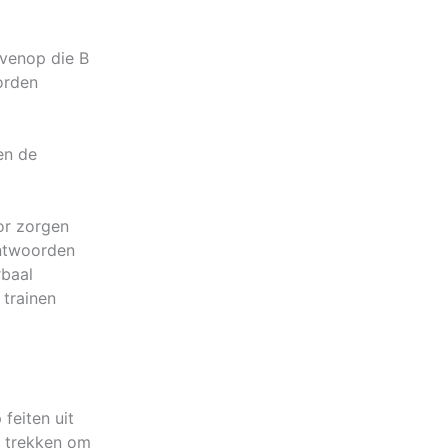
venop die B
orden
en de
or zorgen
 antwoorden
rbaal
 trainen
feiten uit
e trekken om