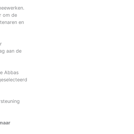
meewerken.
er om de
btenaren en
r
dag aan de
se Abbas
geselecteerd
rsteuning
 maar