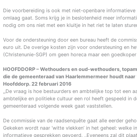
Die voorbereiding is ook met niet-openbare informatieve
omlaag gaat. Soms krijg je in beslotenheid meer informat
nodig om ons niet met een kluitje in het riet te laten sturen
Voor de ondersteuning door een bureau heeft de commiss
euro uit. De overige kosten zijn voor ondersteuning en he
(Christenunie-SGP) om geen horeca maar een goedkoper b
HOOFDDORP – Wethouders en oud-wethouders, topambt
die de gemeenteraad van Haarlemmermeer houdt naar wat
Hoofddorp. 22 februari 2016
,,De vraag is hoe bestuurders en ambtelijke top tot een 
ambtelijke en politieke cultuur een rol heeft gespeeld in
gemeenteraad volgende week gaat vaststellen.
De commissie van de raadsenquête gaat alle eerder geho
Gekeken wordt naar ’witte vlekken’ in het geheel: welke
informatieve gesprekken gevoerd. ,,Eveneens zal dit plaa