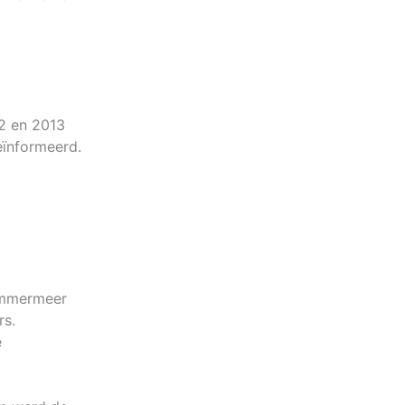
12 en 2013
eïnformeerd.
emmermeer
rs.
e