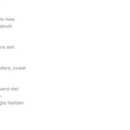
ite mee
ebruik
ens een
ders, zowel
werd niet
-
ogte hadden