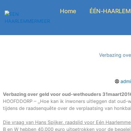
Ga
naar
Home
ÉÉN-HAARLEMM
de
inhoud
Verbazing ove
adm
Verbazing over geld voor oud-wethouders
31maart201
HOOFDDORP – ,,Hoe kan ik inwoners uitleggen dat oud-we
tijdens de raadsenquête over de verplaatsing van honkbal
Die vraag van Hans Spijker, raadslid voor Eén Haarlemme
B en W hebben 40.000 euro uitgetrokken voor de begele