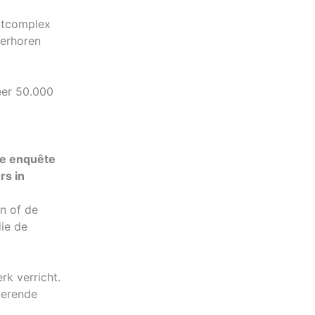
ortcomplex
verhoren
eer 50.000
e enquête
rs in
n of de
die de
k verricht.
merende