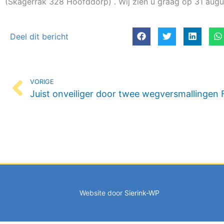
(Skagerrak 328 Hoofddorp) . Wij zien u graag op 31 augu
Deel dit bericht
Vorige
VORIGE
Website door
Sierink-WP