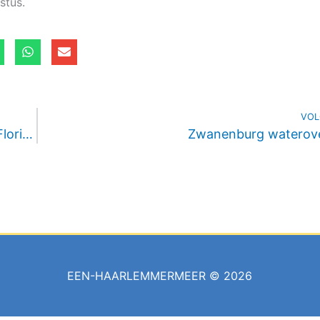
stus.
VOL
Juist onveiliger door twee wegversmallingen Floriande
Zwanenburg waterove
EEN-HAARLEMMERMEER © 2026