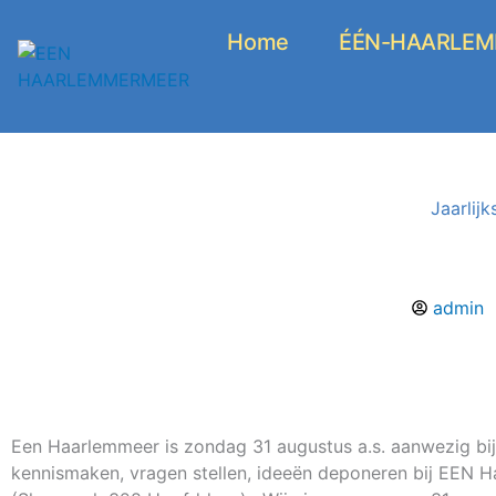
Ga
naar
Home
ÉÉN-HAARLEMM
de
inhoud
Jaarlij
admin
Een Haarlemmeer is zondag 31 augustus a.s. aanwezig bij h
kennismaken, vragen stellen, ideeën deponeren bij EEN H